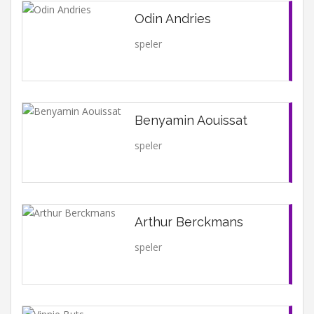
Odin Andries
speler
Benyamin Aouissat
speler
Arthur Berckmans
speler