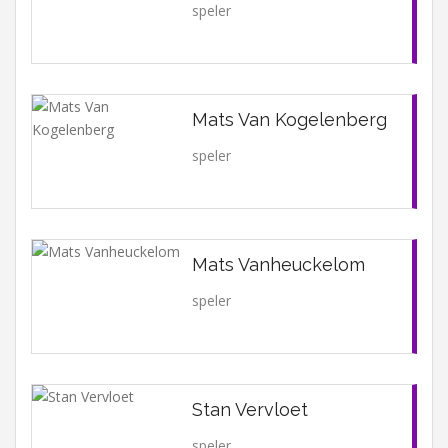
speler
Mats Van Kogelenberg
speler
Mats Vanheuckelom
speler
Stan Vervloet
speler