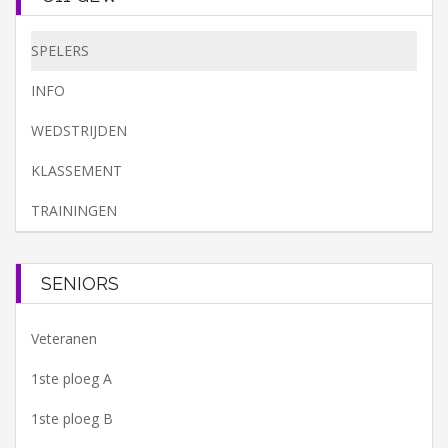
SPELERS
INFO
WEDSTRIJDEN
KLASSEMENT
TRAININGEN
SENIORS
Veteranen
1ste ploeg A
1ste ploeg B