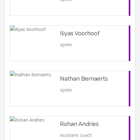
Iliyas Voorhoof
speler
Nathan Bernaerts
speler
Rohan Andries
Assistent coach