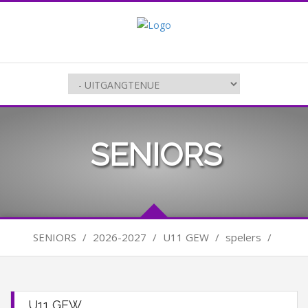
SENIORS
SENIORS
/
2026-2027
/
U11 GEW
/
spelers
/
U11 GEW