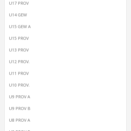
U17 PROV
U14 GEW
U15 GEW A
U15 PROV
U13 PROV
U12 PROV.
U11 PROV
U10 PROV.
U9 PROV A
U9 PROV B
U8 PROV A