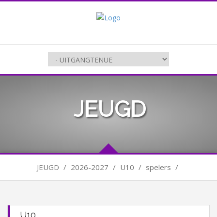
JEUGD
JEUGD
/
2026-2027
/
U10
/
spelers
/
U10