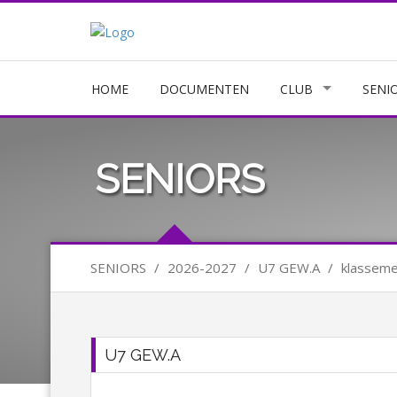
HOME
DOCUMENTEN
CLUB
SENI
SENIORS
SENIORS
/
2026-2027
/
U7 GEW.A
/
klassem
U7 GEW.A