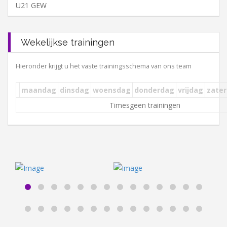
U21 GEW
Wekelijkse trainingen
Hieronder krijgt u het vaste trainingsschema van ons team
maandag
dinsdag
woensdag
donderdag
vrijdag
zate
geen trainingen