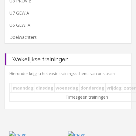
U8 PROV B
U7 GEW.A
U6 GEW. A
Doelwachters
Wekelijkse trainingen
Hieronder krijgt u het vaste trainingsschema van ons team
maandag
dinsdag
woensdag
donderdag
vrijdag
zate
geen trainingen