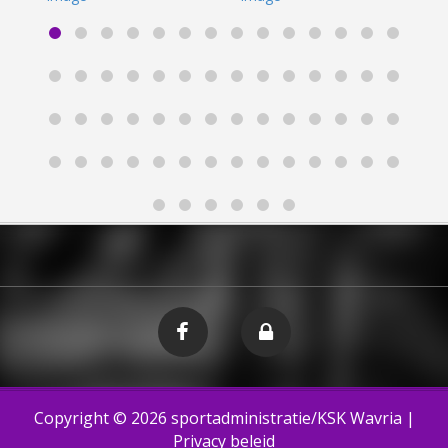
Copyright © 2026
sportadministratie/KSK Wavria
|
Privacy beleid