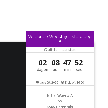
Volgende Wedstrijd 1ste ploeg
A
aftellen naar start
02
08
47
52
dagen
uur
min
sec
aug 09, 2026
Kick-of, 16:00
K.S.K. Wavria A
VS
KSKS Herentals