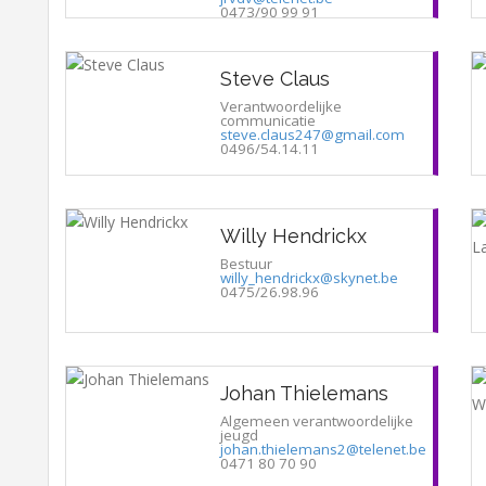
0473/90 99 91
Steve Claus
Verantwoordelijke
communicatie
steve.claus247@gmail.com
0496/54.14.11
Willy Hendrickx
Bestuur
willy_hendrickx@skynet.be
0475/26.98.96
Johan Thielemans
Algemeen verantwoordelijke
jeugd
johan.thielemans2@telenet.be
0471 80 70 90