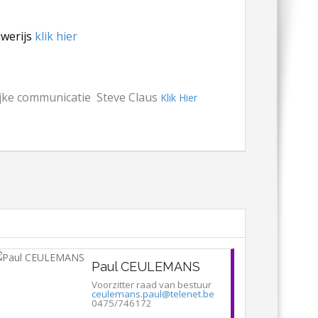
uwerijs
klik hier
jke communicatie Steve Claus
Klik Hier
Paul CEULEMANS
Voorzitter raad van bestuur
ceulemans.paul@telenet.be
0475/746172