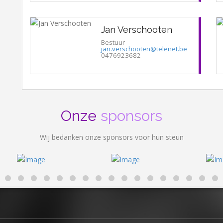
Jan Verschooten
Bestuur
jan.verschooten@telenet.be
0476923682
Onze
sponsors
Wij bedanken onze sponsors voor hun steun