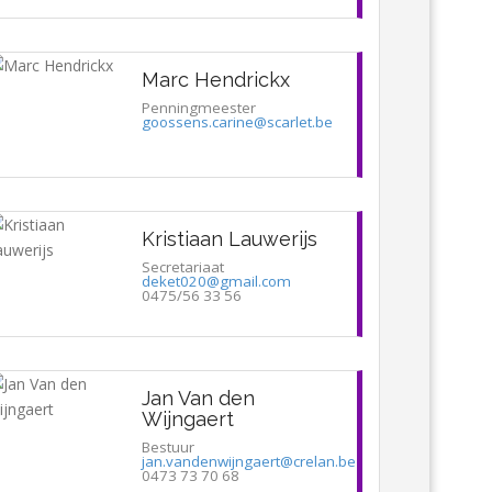
Marc Hendrickx
Penningmeester
goossens.carine@scarlet.be
Kristiaan Lauwerijs
Secretariaat
deket020@gmail.com
0475/56 33 56
Jan Van den
Wijngaert
Bestuur
jan.vandenwijngaert@crelan.be
0473 73 70 68