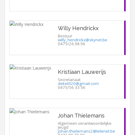
Willy Hendrickx
Bestuur
willy_hendrickx@skynet.be
0475/26.98.96
Kristiaan Lauwerijs
Secretariaat
deket020@gmail.com
0475/56 33 56
Johan Thielemans
Algemeen verantwoordelijke
jeugd
johan.thielemans2@telenet.be
0471 80 70 90