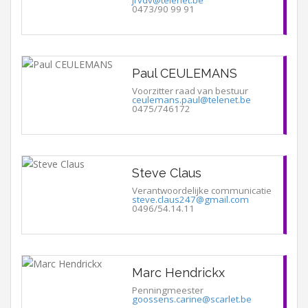
0473/90 99 91
Paul CEULEMANS
Voorzitter raad van bestuur
ceulemans.paul@telenet.be
0475/746172
Steve Claus
Verantwoordelijke communicatie
steve.claus247@gmail.com
0496/54.14.11
Marc Hendrickx
Penningmeester
goossens.carine@scarlet.be