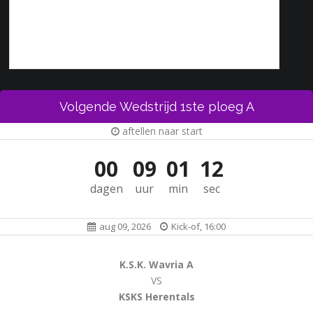
Volgende Wedstrijd 1ste ploeg A
aftellen naar start
00
09
01
12
dagen
uur
min
sec
aug 09, 2026
Kick-of, 16:00
K.S.K. Wavria A
VS
KSKS Herentals