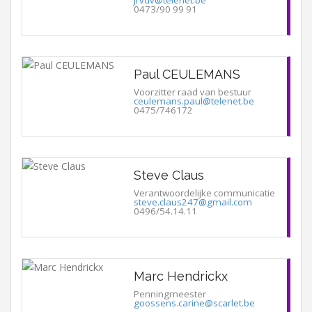
0473/90 99 91
Paul CEULEMANS
Voorzitter raad van bestuur
ceulemans.paul@telenet.be
0475/746172
Steve Claus
Verantwoordelijke communicatie
steve.claus247@gmail.com
0496/54.14.11
Marc Hendrickx
Penningmeester
goossens.carine@scarlet.be