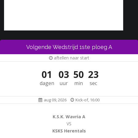
Volgende Wedstrijd 1ste ploeg A
aftellen naar start
01
03
50
23
dagen
uur
min
sec
aug 09, 2026
Kick-of, 16:00
K.S.K. Wavria A
VS
KSKS Herentals