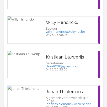
Willy Hendrickx
Bestuur
willy_hendrickx@skynet.be
0475/26.98.96
Kristiaan Lauwerijs
Secretariaat
deket020@gmail.com
0475/56 33 56
Johan Thielemans
Algemeen verantwoordelijke
jeugd
johan.thielemans2@telenet.be
0471 80 70 90