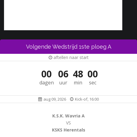
Volgende Wedstrijd 1ste ploeg A
aftellen naar start
00
06
48
00
dagen
uur
min
sec
aug 09, 2026
Kick-of, 16:00
K.S.K. Wavria A
VS
KSKS Herentals