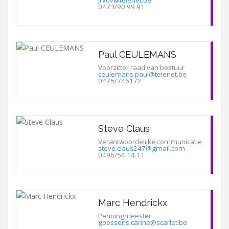
0473/90 99 91
Paul CEULEMANS
Voorzitter raad van bestuur
ceulemans.paul@telenet.be
0475/746172
Steve Claus
Verantwoordelijke communicatie
steve.claus247@gmail.com
0496/54.14.11
Marc Hendrickx
Penningmeester
goossens.carine@scarlet.be