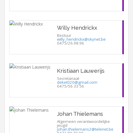
Willy Hendrickx
Bestuur
willy_hendrickx@skynet.be
0475/26.98.96
Kristiaan Lauwerijs
Secretariaat
deket020@gmail.com
0475/56 33 56
Johan Thielemans
Algemeen verantwoordelijke
jeugd
johan.thielemans2@telenet.be
0471 80 70 90