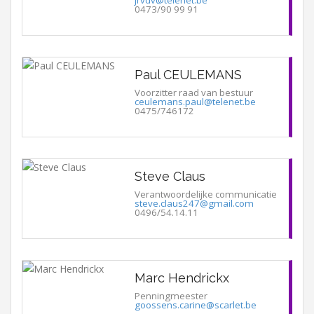
0473/90 99 91
Paul CEULEMANS
Voorzitter raad van bestuur
ceulemans.paul@telenet.be
0475/746172
Steve Claus
Verantwoordelijke communicatie
steve.claus247@gmail.com
0496/54.14.11
Marc Hendrickx
Penningmeester
goossens.carine@scarlet.be