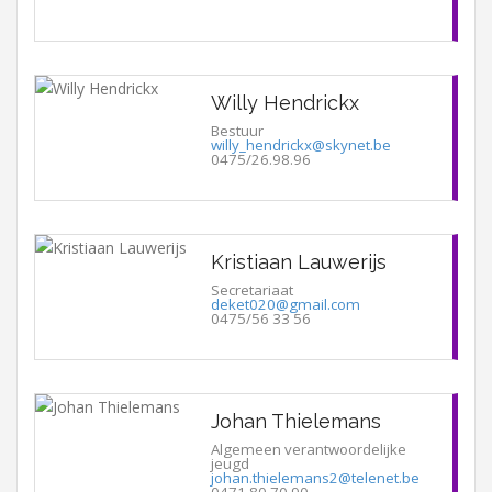
Willy Hendrickx
Bestuur
willy_hendrickx@skynet.be
0475/26.98.96
Kristiaan Lauwerijs
Secretariaat
deket020@gmail.com
0475/56 33 56
Johan Thielemans
Algemeen verantwoordelijke
jeugd
johan.thielemans2@telenet.be
0471 80 70 90